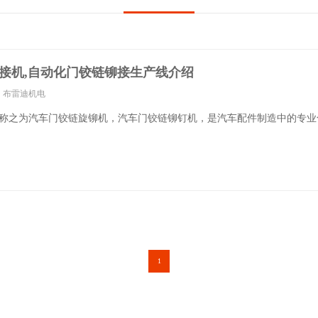
接机,自动化门铰链铆接生产线介绍
：布雷迪机电
称之为汽车门铰链旋铆机，汽车门铰链铆钉机，是汽车配件制造中的专业
1