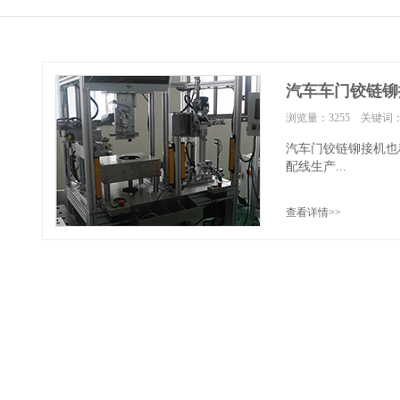
汽车车门铰链铆
浏览量：3255 关键词
汽车门铰链铆接机也
配线生产...
查看详情>>